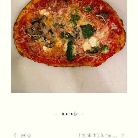
—«<·>»—
←
→
Mike
I think this is the …